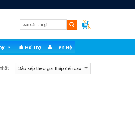
py
Hổ Trợ
Liên Hệ
 nhất