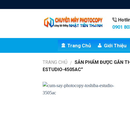
Skip
to
content
Hotl
0901 80
Trang Chủ
Giới Thiệu
TRANG CHỦ
SẢN PHẨM ĐƯỢC GẮN TH
/
ESTUDIO-4505AC”