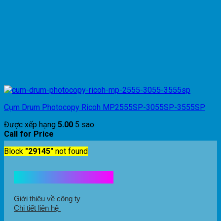
Cụm Drum Photocopy Ricoh MP2555SP-3055SP-3555SP
Được xếp hạng
5.00
5 sao
Call for Price
Block
"29145"
not found
Kết nối với chúng tôi
Giới thiệu về công ty
Chi tiết liên hệ