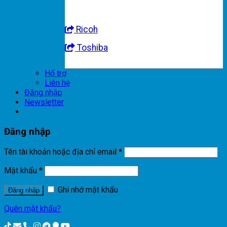
Ricoh
Toshiba
Hổ trợ
Liên hệ
Đăng nhập
Newsletter
Đăng nhập
Tên tài khoản hoặc địa chỉ email
*
Mật khẩu
*
Ghi nhớ mật khẩu
Đăng nhập
Quên mật khẩu?