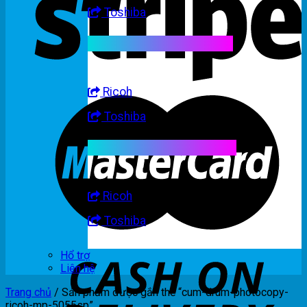
Toshiba
Linh kiện máy trắng đen
Ricoh
Toshiba
Linh kiện máy nhập khẩu
Ricoh
Toshiba
Hổ trợ
Liên hệ
Trang chủ
/
Sản phẩm được gắn thẻ “cum-drum-photocopy-
ricoh-mp-5055sp”