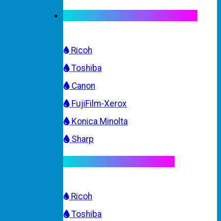
Mực máy photocopy trắng đen
Ricoh
Toshiba
Canon
FujiFilm-Xerox
Konica Minolta
Sharp
Mực máy photocopy màu
Ricoh
Toshiba