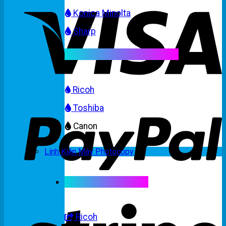
Konica Minolta
Sharp
Mực máy photocopy màu
Ricoh
Toshiba
Canon
Linh Kiện Máy Photocopy
Linh kiện máy màu
Ricoh