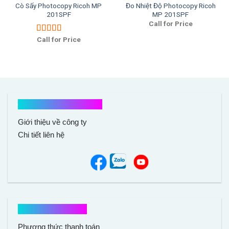
Cò Sấy Photocopy Ricoh MP
Đo Nhiệt Độ Photocopy Ricoh
201SPF
MP 201SPF
Call for Price
Call for Price
Được xếp
hạng
5.00
5
sao
Kết nối với chúng tôi
Giới thiệu về công ty
Chi tiết liên hệ
Hổ trợ mua hàng
Phương thức thanh toán