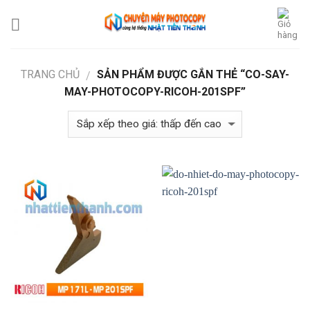
Skip
to
content
TRANG CHỦ
SẢN PHẨM ĐƯỢC GẮN THẺ “CO-SAY-
/
MAY-PHOTOCOPY-RICOH-201SPF”