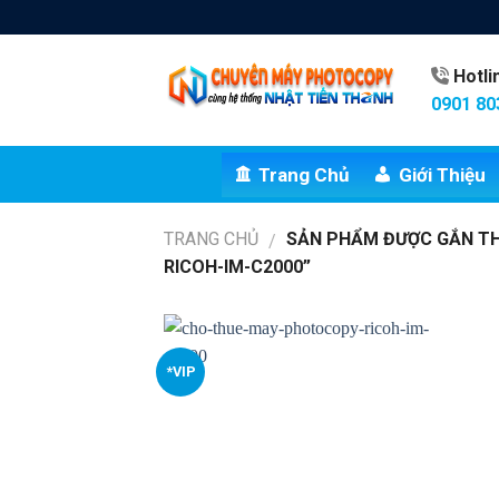
Skip
to
content
Hotl
0901 80
Trang Chủ
Giới Thiệu
TRANG CHỦ
SẢN PHẨM ĐƯỢC GẮN T
/
RICOH-IM-C2000”
*VIP