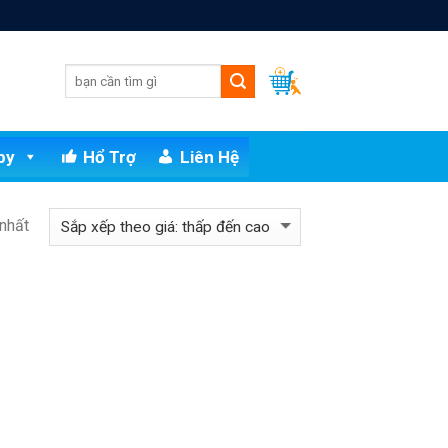
py
Hổ Trợ
Liên Hệ
 nhất