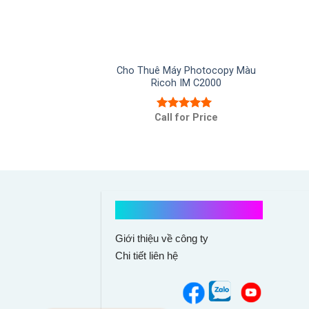
Cho Thuê Máy Photocopy Màu
Ricoh IM C2000
Call for Price
Được xếp
hạng
5.00
5
sao
Kết nối với chúng tôi
Giới thiệu về công ty
Chi tiết liên hệ