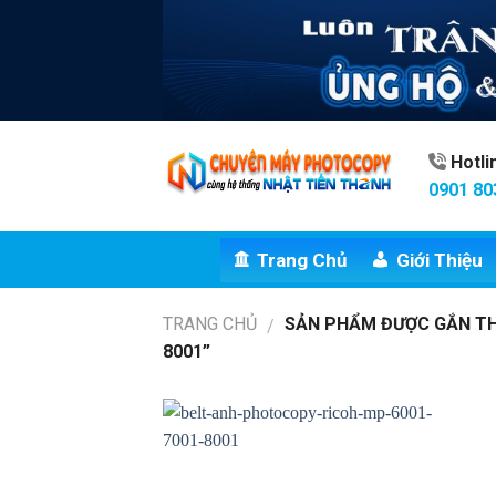
Skip
to
content
Hotl
0901 80
Trang Chủ
Giới Thiệu
TRANG CHỦ
SẢN PHẨM ĐƯỢC GẮN TH
/
8001”