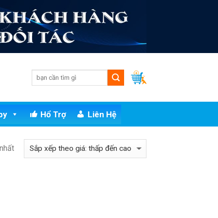
py
Hổ Trợ
Liên Hệ
 nhất