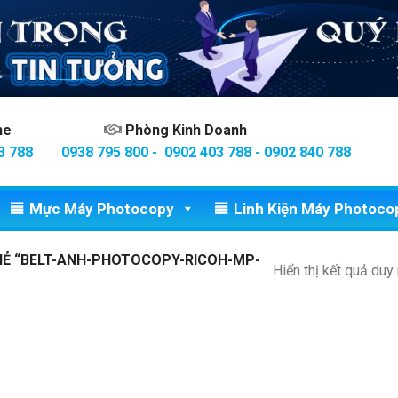
ine
Phòng Kinh Doanh
3 788
0938 795 800 - 0902 403 788 - 0902 840 788
Mực Máy Photocopy
Linh Kiện Máy Photoco
Ẻ “BELT-ANH-PHOTOCOPY-RICOH-MP-
Hiển thị kết quả duy