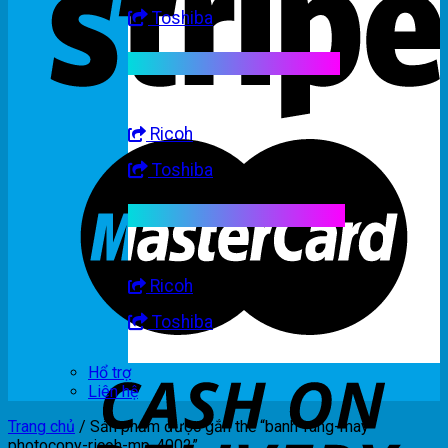
Toshiba
Linh kiện máy trắng đen
Ricoh
Toshiba
Linh kiện máy nhập khẩu
Ricoh
Toshiba
Hổ trợ
Liên hệ
Trang chủ
/
Sản phẩm được gắn thẻ “banh-rang-may-
photocopy-ricoh-mp-4002”