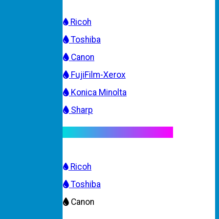
Ricoh
Toshiba
Canon
FujiFilm-Xerox
Konica Minolta
Sharp
Mực máy photocopy màu
Ricoh
Toshiba
Canon