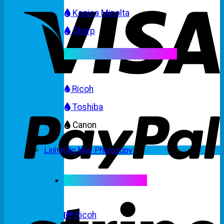
Konica Minolta
Sharp
Mực máy photocopy màu
Ricoh
Toshiba
Canon
Linh Kiện Máy Photocopy
Linh kiện máy màu
Ricoh